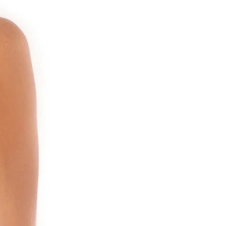
בשל תקנות בריאות, דגם עם לכלוך, 
לא יתקבל ללא יוצא מן הכלל. מוצר ש
ההחזרה ואינו במצבו המקורי יוחזר 
לשם מענה מהיר מצדנו בכל מקרה 
הנך מתבקשת לבדוק את כל המוצרי
ולהודיע לאלקינ'ס מיד וללא דיחוי על
דרישה ו/או טענה בקשר אליהם. מוב
מצדך, ככל שתהיה, כדי להטיל אחרי
אלקינ'ס ו/או לחייב את אלקינ'ס בהח
ביטול העסקה ו/או במתן כל הטבה 
ייבחן לגופו.