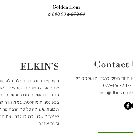
Golden Hour
מחיר רגיל
מחיר מבצע
Contact
ELKIN'S
קססוריז
הקולקציות המיוחדות שלנו מלוקטו
07
את המענה האופנתי הספציפי ל"אז
:
info@elkins.co.il
היום בים ומשם לזרום בנונשלנטיות
בספונטניות מוחלטת, במזג אוויר לח
תיכונית שיש לה כל כך הרבה מה לה
לפנטזיה שלנו וכמו כן לבחון את המ
וקצת אחרת!