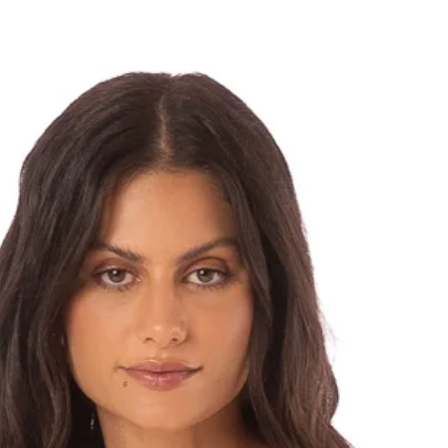
כרטיס המתנה/זיכוי יהיה תקף לשימוש 3 שנים מיום
ר כספי על בגדי ים
 לקבל החזר כספי
ריט חלופי אנו
תוכלי לממש אותו
 האחוזים עם
בהתאם לזמינות,
במידה והבקשה היא בתוך 10 ימים ממועד המשלוח
מש, עליו להכיל את
יינות במקום על מנת