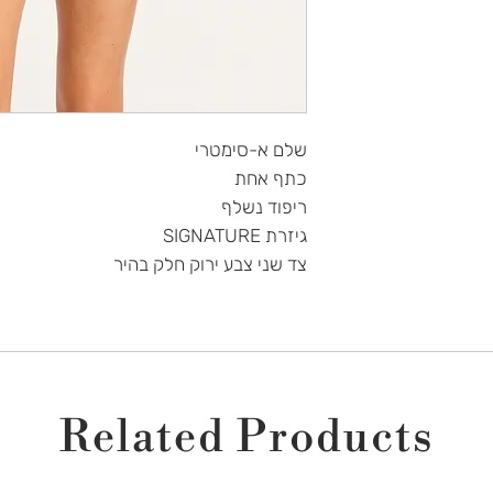
ך
או צרי עמנו קשר בטלפון 077-4663877 ונשמח לעזור
ונך.
שלם א-סימטרי
 והם עומדים בתנאי
נו נטפל בפנייתך
כתף אחת
ריפוד נשלף
גיזרת SIGNATURE
. אלקינ'ס אינה
צד שני צבע ירוק חלק בהיר
י זאת בגוף המייל.
 והוא עומד בדרישות
שור ואז ישלח אליך
Related Products
 שיוכל לשמש אותך