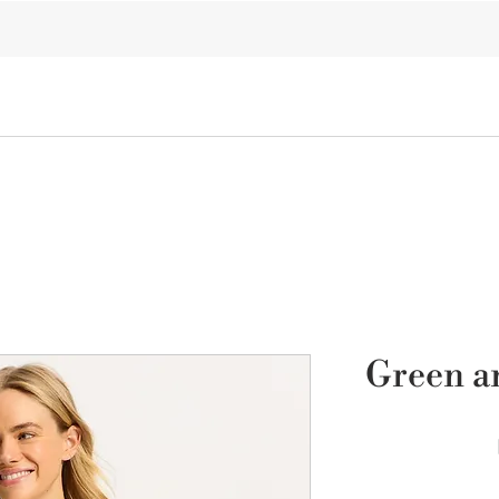
ELKIN'S
Sale
Bikini
One Piece
BeachWear
Green a
מחיר
מבצע