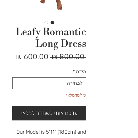
Leafy Romantic
Long Dress
מחיר
מחיר
 ‏800.00 ‏₪ 
רגיל
מבצע
מידה
*
אזל מהמלאי
עדכנו אותי כשחוזר למלאי
Our Model is 5’11” (180cm) and