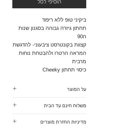
הוסיפי לסל
ביקיני טופ ללא ריפוד
תחתון גיזרה גבוהה בסגנון שנות
ה90
קצוות בקונטרסט ציבעוני- להדגשת
המראה הרטרו ולהבטחת נוחות
מרבית
כיסוי תחתון Cheeky
על המוצר
משלוח חינם עד הבית
גיזרת תחתון שנות ה90 גבוה
CHEEKY נועז
משלוח חינם עד הבית עם דואר
מדיניות החזרת מוצרים
שליחים (דלת לדלת) לפי רשימת
לצפייה בגזרות השונות
לחצי כאן
יישובים/ערים
שברשימה כאן
. 1-4 ימי
לקוחה יקרה (-: