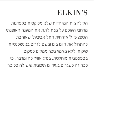
חבילות שאבדו או נגנבו.
ELKIN'S
במקרה ואת מעוניינת בזיכוי, אנא צייני
הקולקציות המיוחדות שלנו מלוקטות בקפדנות
זאת בגוף המייל.
מרחבי העולם על מנת לתת את המענה האופנתי
הספציפי ל"אזרחית התל אביבית" שאוהבת
לאחר שקיבלנו את המוצר/ים ובמידה
להתחיל את היום בים ומשם לזרום בנונשלנטיות
והוא עומד בדרישות החזרה/החלפה
שיקית וללא מאמץ ניכר ממקום למקום,
לעיל, תקבלי במייל אישור ואז ישלח
בספונטניות מוחלטת, במזג אוויר לח ומדברי, כי
אליך בדואר זיכוי בצורה של כרטיס
ככה זה כשגרים בעיר ים תיכונית שיש לה כל כך
מתנה שיוכל לשמש אותך לקראת כל
הרבה מה להציע. אנחנו מזמינות אתכן לבוא
רכישה עתידית.
ולהציץ לפנטזיה שלנו וכמו כן לבחון את המיקום
הגיאוגרפי שלנו מנקודת מבט רעננה וקצת
כרטיס המתנה/זיכוי יהיה תקף לשימוש
אחרת!
3 שנים מיום הנפקתו.
ביטול והחזרה
Subscribe to Stay
על פי חוקי המשרד למסחר - אין החזר
in the loop
כספי על בגדי ים ומוצרי הלבשה