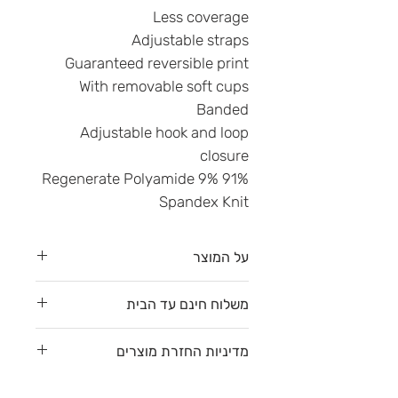
Less coverage
Adjustable straps
Guaranteed reversible print
With removable soft cups
Banded
Adjustable hook and loop
closure
91% Regenerate Polyamide 9%
Spandex Knit
על המוצר
בגד ים דו צדדי - ההדפס בצד השני
משלוח חינם עד הבית
הוא הפתעה :-)
החלק העליון מגיע עם ריפוד נשלף
משלוח חינם עד הבית עם דואר
מדיניות החזרת מוצרים
לצפייה בגזרות השונות
לחצי כאן
שליחים (דלת לדלת) לפי רשימת
יישובים/ערים
שברשימה כאן
. 1-4 ימי
לקוחה יקרה (-: