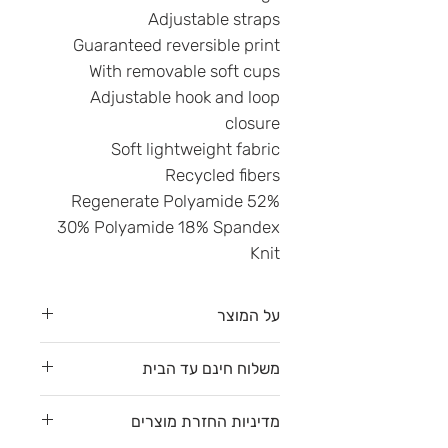
Adjustable straps
Guaranteed reversible print
With removable soft cups
Adjustable hook and loop
closure
Soft lightweight fabric
Recycled fibers
52% Regenerate Polyamide
30% Polyamide 18% Spandex
Knit
על המוצר
בגד ים דו צדדי - ההדפס בצד השני
משלוח חינם עד הבית
הוא הפתעה :-)
החלק העליון מגיע עם ריפוד נשלף
משלוח חינם עד הבית עם דואר
מדיניות החזרת מוצרים
לצפייה בגזרות השונות
לחצי כאן
שליחים (דלת לדלת) לפי רשימת