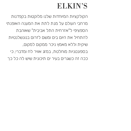
ELKIN'S
זאת בגוף המייל.
הקולקציות המיוחדות שלנו מלוקטות בקפדנות
לאחר שקיבלנו את המוצר/ים ובמידה
מרחבי העולם על מנת לתת את המענה האופנתי
והוא עומד בדרישות החזרה/החלפה
הספציפי ל"אזרחית התל אביבית" שאוהבת
לעיל, תקבלי במייל אישור ואז ישלח
להתחיל את היום בים ומשם לזרום בנונשלנטיות
אליך בדואר זיכוי בצורה של כרטיס
שיקית וללא מאמץ ניכר ממקום למקום,
מתנה שיוכל לשמש אותך לקראת כל
בספונטניות מוחלטת, במזג אוויר לח ומדברי, כי
רכישה עתידית.
ככה זה כשגרים בעיר ים תיכונית שיש לה כל כך
הרבה מה להציע. אנחנו מזמינות אתכן לבוא
כרטיס המתנה/זיכוי יהיה תקף לשימוש
ולהציץ לפנטזיה שלנו וכמו כן לבחון את המיקום
3 שנים מיום הנפקתו.
הגיאוגרפי שלנו מנקודת מבט רעננה וקצת
אחרת!
ביטול והחזרה
על פי חוקי המשרד למסחר - אין החזר
כספי על בגדי ים ומוצרי הלבשה
Subscribe to Stay
תחתונה ולכן לא ניתן לקבל החזר כספי
in the loop
עבור הרכישה, אך במידה ולא מצאת
פריט חלופי אנו נשמור לזכותך זיכוי
*
Email