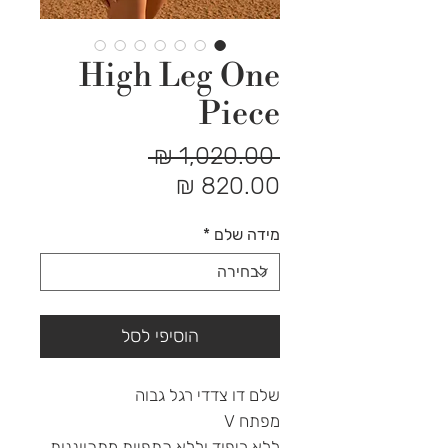
High Leg One
Piece
מחיר
 ‏1,020.00 ‏₪ 
מחיר
רגיל
מבצע
מידה שלם
*
הוסיפי לסל
שלם דו צדדי רגל גבוה
מפתח V
ללא ריפוד וללא כתפיות מתכווננות