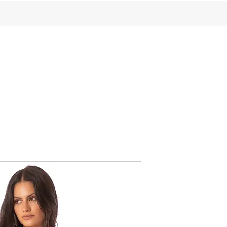
ELKIN'S
Sale
Bikini
One Piece
BeachWear
מחיר
מבצע