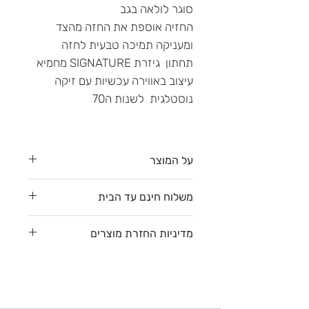
סוגר לולאה בגב
החזיה אוספת את החזה מהצד
ומעניקה תמיכה טבעית לחזה
תחתון גיזרת SIGNATURE מחמיא
עיצוב באווירה עכשיות עם זיקה
נוסטלגית לשנות ה70
על המוצר
מגיע בגיזרת Signaature
משלוח חינם עד הבית
לצפייה בגזרות השונות
לחצי כאן
משלוח חינם עד הבית עם דואר
מדיניות החזרת מוצרים
שליחים (דלת לדלת) לפי רשימת
יישובים/ערים
שברשימה כאן
. 1-4 ימי
לקוחה יקרה (-:
עסקים מרגע ביצוע ההזמנה (לא כולל
הנה כמה פרטים שעליך לדעת לגבי
שבתות וחגים).
הרכישה שלך: