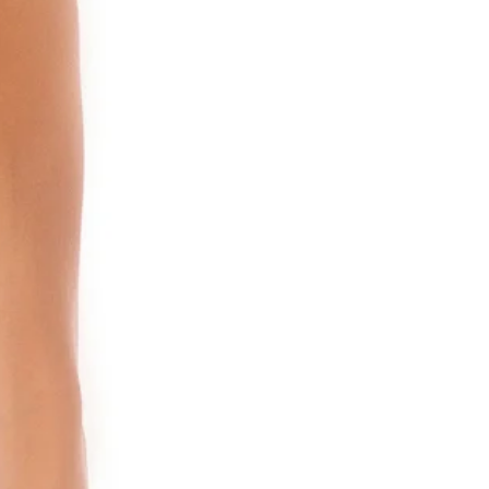
שתתבצע החלפה או שיינתן קרדיט.
בשל תקנות בריאות, דגם עם לכלוך, 
לא יתקבל ללא יוצא מן הכלל. מוצר ש
ההחזרה ואינו במצבו המקורי יוחזר 
לשם מענה מהיר מצדנו בכל מקרה 
הנך מתבקשת לבדוק את כל המוצרי
ולהודיע לאלקינ'ס מיד וללא דיחוי על
דרישה ו/או טענה בקשר אליהם. מוב
מצדך, ככל שתהיה, כדי להטיל אחרי
אלקינ'ס ו/או לחייב את אלקינ'ס בהח
ביטול העסקה ו/או במתן כל הטבה 
ייבחן לגופו.