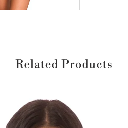
יום הרכישה כל עוד
שתישאר המדבקה)
ך
או צרי עמנו קשר בטלפון 077-4663877 ונשמח לעזור
ונך.
 והם עומדים בתנאי
נו נטפל בפנייתך
Related Products
. אלקינ'ס אינה
י זאת בגוף המייל.
 והוא עומד בדרישות
שור ואז ישלח אליך
 שיוכל לשמש אותך