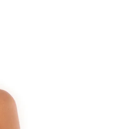
לקראת כל רכישה עתידית.
הנפקתו.
ביטול והחזרה
על פי חוקי המשרד למסחר - אין החז
ומוצרי הלבשה תחתונה ולכן לא ניתן
עבור הרכישה, אך במידה ולא מצאת פ
נשמור לזכותך זיכוי בעלות הפריט, ו
באתר או בחנות.
אם מסיבה כלשהי אינך מרוצה במאת
הרכישה, נחליף את המידה או הדגם 
זאת 
שלך.
על הפריט/ים לא להיות פגום או משו
תוויות המוצר המקוריות ותוויות ההיג