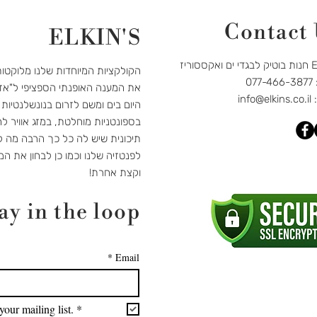
Contact
ELKIN'S
קססוריז
הקולקציות המיוחדות שלנו מלוקטו
07
את המענה האופנתי הספציפי ל"אז
:
info@elkins.co.il
היום בים ומשם לזרום בנונשלנטיות
בספונטניות מוחלטת, במזג אוויר לח
תיכונית שיש לה כל כך הרבה מה לה
לפנטזיה שלנו וכמו כן לבחון את המ
וקצת אחרת!
ay in the loop
*
Email
your mailing list.
*