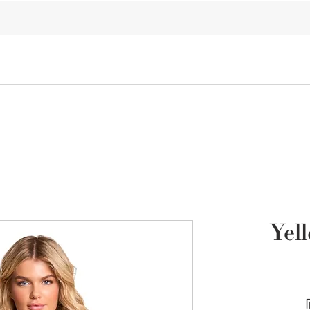
ELKIN'S
Sale
Bikini
One Piece
BeachWear
Yel
מחיר