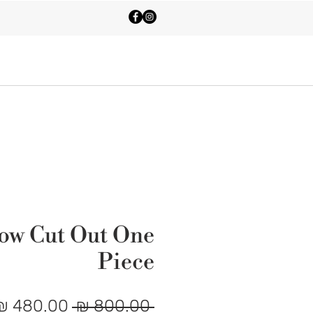
Shop All
Contact Us
low Cut Out One
Piece
מחיר
 ‏800.00 ‏₪ 