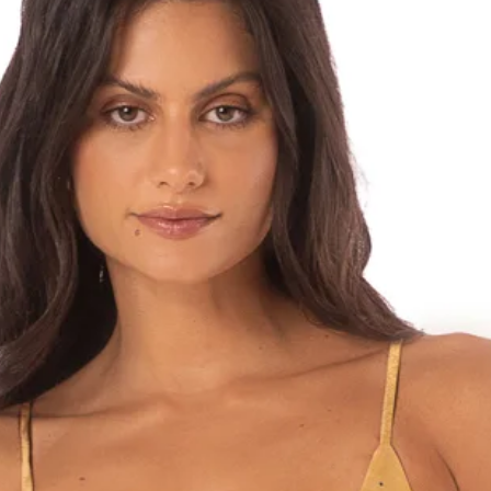
כרטיס המתנה/זיכוי יהיה תקף לשימוש 3 שנים מיום
ר כספי על בגדי ים
 לקבל החזר כספי
ריט חלופי אנו
תוכלי לממש אותו
 האחוזים עם
בהתאם לזמינות,
במידה והבקשה היא בתוך 10 ימים ממועד המשלוח
מש, עליו להכיל את
יינות במקום על מנת