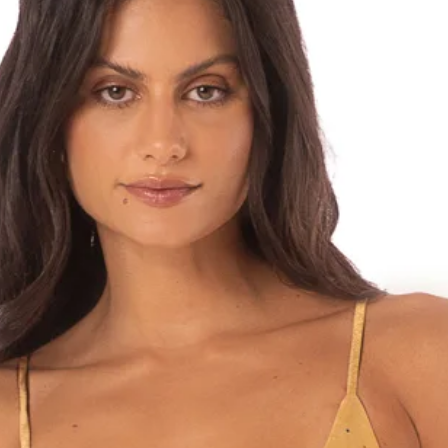
מש, עליו להכיל את
יינות במקום על מנת
שחוק, פגום או מולבן
אינו עומד בתנאי
ללקוח על חשבונו.
של תקלה במוצרים
ם מיד לאחר קבלתם
 כל תקלה, תלונה,
הר כי אין בהודעה
ות כלשהי על
לפת המוצר ו/או
אחרת וכל מקרה