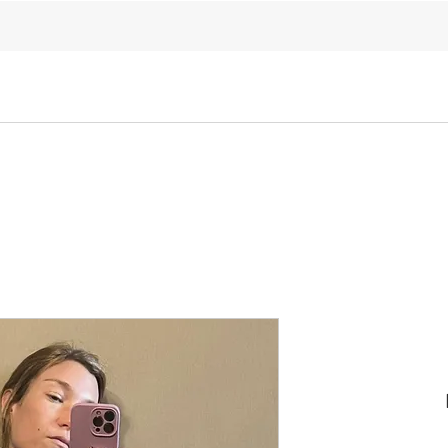
ELKIN'S
Sale
Bikini
One Piece
BeachWear
מחיר
מבצע