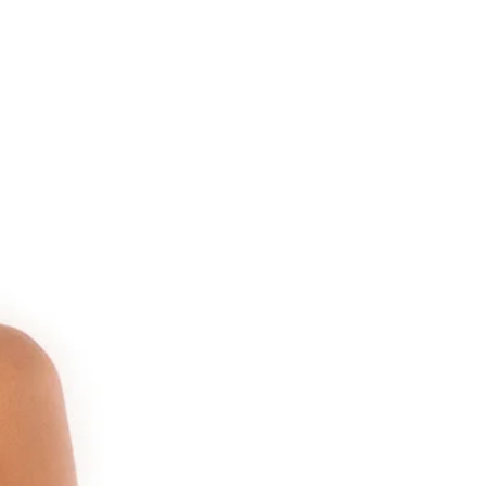
שלך.
על הפריט/ים לא להיות פגום או משו
תוויות המוצר המקוריות ותוויות ההיג
שתתבצע החלפה או שיינתן קרדיט.
בשל תקנות בריאות, דגם עם לכלוך, 
לא יתקבל ללא יוצא מן הכלל. מוצר ש
ההחזרה ואינו במצבו המקורי יוחזר 
לשם מענה מהיר מצדנו בכל מקרה 
הנך מתבקשת לבדוק את כל המוצרי
ולהודיע לאלקינ'ס מיד וללא דיחוי על
דרישה ו/או טענה בקשר אליהם. מוב
מצדך, ככל שתהיה, כדי להטיל אחרי
אלקינ'ס ו/או לחייב את אלקינ'ס בהח
ביטול העסקה ו/או במתן כל הטבה 
ייבחן לגופו.