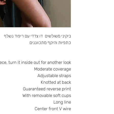
יום הרכישה כל עוד
שתישאר המדבקה)
ביקיני משולשים דו צדדי עם ריפוד נשלף
ך
כתפיות והיקף מתכווננים
או צרי עמנו קשר בטלפון 077-4663877 ונשמח לעזור
ונך.
ece, turn it inside out for another look
 והם עומדים בתנאי
Moderate coverage
נו נטפל בפנייתך
Adjustable straps
Knotted at back
Guaranteed reverse print
. אלקינ'ס אינה
With removable soft cups
Long line
Center front V wire
י זאת בגוף המייל.