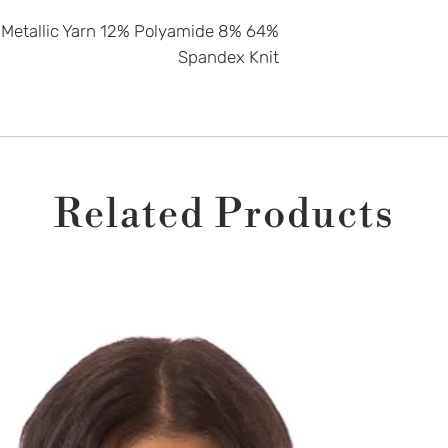
6% Metallic Yarn 12% Polyamide 8%
 והוא עומד בדרישות
Spandex Knit
שור ואז ישלח אליך
 שיוכל לשמש אותך
כרטיס המתנה/זיכוי יהיה תקף לשימוש 3 שנים מיום
Related Products
ר כספי על בגדי ים
 לקבל החזר כספי
ריט חלופי אנו
תוכלי לממש אותו
 האחוזים עם
בהתאם לזמינות,
במידה והבקשה היא בתוך 10 ימים ממועד המשלוח