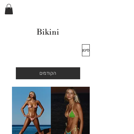
ELKIN'S
Bikini
סינון
הקודמים